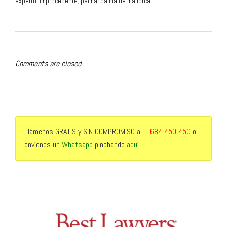
experto
,
improcedente
,
palma
,
palma de mallorca
Comments are closed.
Llámenos GRATIS y SIN COMPROMISO al
684 450 450
o
envíenos un
Whatsapp
pinchando
aquí