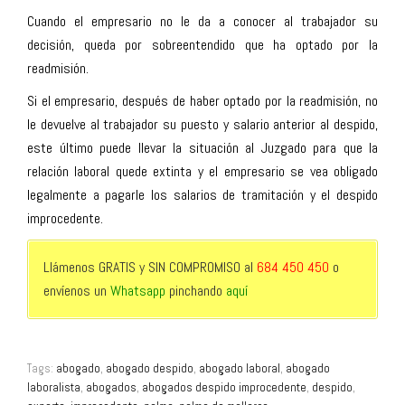
Cuando el empresario no le da a conocer al trabajador su
decisión, queda por sobreentendido que ha optado por la
readmisión.
Si el empresario, después de haber optado por la readmisión, no
le devuelve al trabajador su puesto y salario anterior al despido,
este último puede llevar la situación al Juzgado para que la
relación laboral quede extinta y el empresario se vea obligado
legalmente a pagarle los salarios de tramitación y el despido
improcedente.
Llámenos GRATIS y SIN COMPROMISO al
684 450 450
o
envíenos un
Whatsapp
pinchando
aquí
Tags:
abogado
,
abogado despido
,
abogado laboral
,
abogado
laboralista
,
abogados
,
abogados despido improcedente
,
despido
,