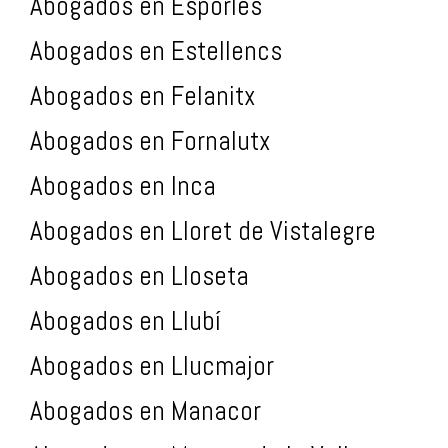
Abogados en Esporles
Abogados en Estellencs
Abogados en Felanitx
Abogados en Fornalutx
Abogados en Inca
Abogados en Lloret de Vistalegre
Abogados en Lloseta
Abogados en Llubí
Abogados en Llucmajor
Abogados en Manacor