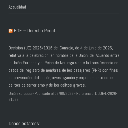
Actualidad
BOE – Derecho Penal
Decisión (UE) 2026/1916 del Consejo, de 4 de junio de 2026,
relativa a la celebración, en nombre de la Unión, del Acuerdo entre
la Unión Europea y el Reino de Noruega sobre la transferencia de
datos del registro de nombres de los pasajeros (PNR) con fines
de prevención, detección, investigación y enjuiciamiento de los
delitos de terrorismo y de los delitos graves.
Unión Europea - Publicado el 06/08/2026 - Referencia: DOUE-L-2026-
81268
Dónde estamos: