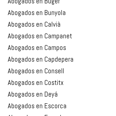
Abogados en Búger
Abogados en Bunyola
Abogados en Calvià
Abogados en Campanet
Abogados en Campos
Abogados en Capdepera
Abogados en Consell
Abogados en Costitx
Abogados en Deyá
Abogados en Escorca