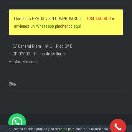
Llámenos GRATIS y SIN COMPROMISO al
684 450 450
o
envíenos un
Whatsapp
pinchando
aquí
+ C/ General Riera - nº 1 - Piso 3º D
+ CP 07003 - Palma de Mallorca
+ Islas Baleares
Blog
Castell Abogados
- Palma de Mallorca - Ibiza
Utilizamos cookies propias y de terceros para mejorar la experiencia de usuario.