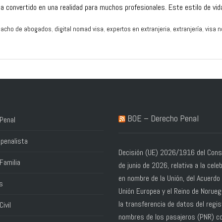
ha convertido en una realidad para muchos profesionales. Este estilo de v
acho de abogados
,
digital nomad visa
,
expertos en extranjeria
,
extranjería
,
visa n
BOE – Derecho Penal
Penal
penalista
Decisión (UE) 2026/1916 del Conse
Familia
de junio de 2026, relativa a la cele
en nombre de la Unión, del Acuerdo 
s
Unión Europea y el Reino de Norue
la transferencia de datos del regis
ivil
nombres de los pasajeros (PNR) co