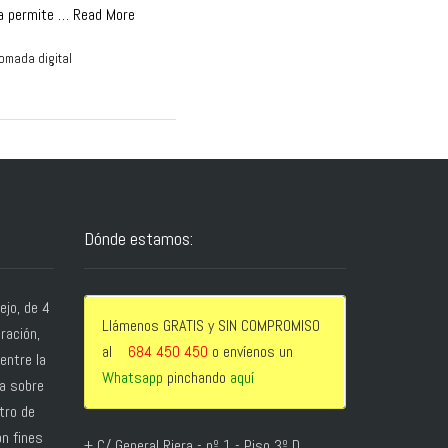
ida permite …
Read More
omada digital
Dónde estamos:
jo, de 4
Llámenos GRATIS y SIN COMPROMISO
bración,
al
684 450 450
o envíenos un
entre la
Whatsapp
pinchando
aquí
ga sobre
tro de
n fines
+ C/ General Riera - nº 1 - Piso 3º D