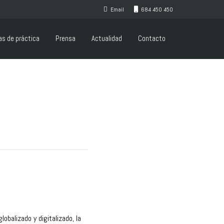
Email
684 450 450
as de práctica
Prensa
Actualidad
Contacto
balizado y digitalizado, la