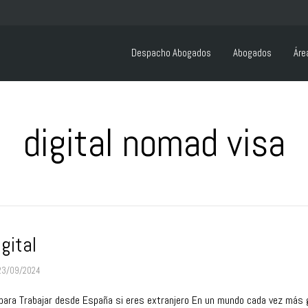
Despacho Abogados
Abogados
Áre
digital nomad visa
gital
23/09/2024
para Trabajar desde España si eres extranjero En un mundo cada vez más glo