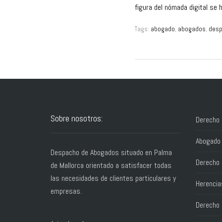
figura del nómada digital se 
Tags:
abogado
,
abogados
,
desp
Sobre nosotros:
Derecho 
Abogado 
Despacho de Abogados situado en Palma
Derecho 
de Mallorca orientado a satisfacer todas
las necesidades de clientes particulares y
Herencia
empresas.
Derecho C