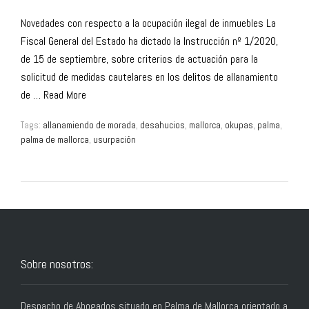
Novedades con respecto a la ocupación ilegal de inmuebles La
Fiscal General del Estado ha dictado la Instrucción nº 1/2020,
de 15 de septiembre, sobre criterios de actuación para la
solicitud de medidas cautelares en los delitos de allanamiento
de …
Read More
Tags:
allanamiendo de morada
,
desahucios
,
mallorca
,
okupas
,
palma
,
palma de mallorca
,
usurpación
Sobre nosotros:
Despacho de Abogados situado en Palma de Mallorca orientado a