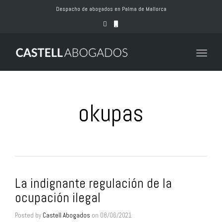
naviga
Despacho de abogados en Palma de Mallorca
Toggle
naviga
okupas
La indignante regulación de la
ocupación ilegal
Posted by
Castell Abogados
on
08/06/2021