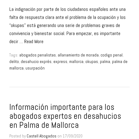
La indignación por parte de los ciudadanos españoles ante una
falta de respuesta clara ante el problema de la ocupación y los
“okupas” está generando una serie de problemas graves de
convivencia y bienestar social. Para empezar, es importante
decir …
Read More
Tags:
abogados penalistas
,
allanamiento de morada
,
codigo penal
,
delito
,
desahucio exprés
,
express
,
mallorca
,
okupas
,
palma
,
palma de
mallorca
,
usurpación
Información importante para los
abogados expertos en desahucios
en Palma de Mallorca
Posted by
Castell Abogados
on
17/09/2020