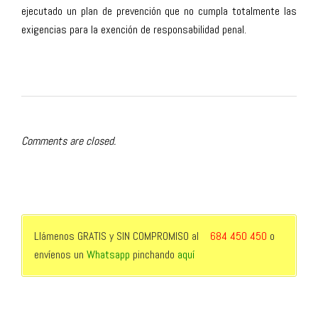
ejecutado un plan de prevención que no cumpla totalmente las
exigencias para la exención de responsabilidad penal.
Comments are closed.
Llámenos GRATIS y SIN COMPROMISO al
684 450 450
o
envíenos un
Whatsapp
pinchando
aquí