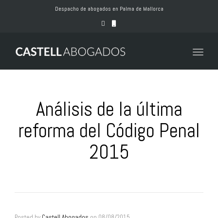
naviga
Despacho de abogados en Palma de Mallorca
Toggle
naviga
Análisis de la última
reforma del Código Penal
2015
Posted by
Castell Abogados
on
08/08/2015