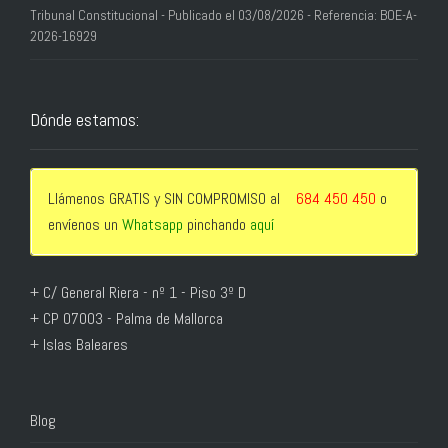
Tribunal Constitucional - Publicado el 03/08/2026 - Referencia: BOE-A-
2026-16929
Dónde estamos:
Llámenos GRATIS y SIN COMPROMISO al
684 450 450
o
envíenos un
Whatsapp
pinchando
aquí
+ C/ General Riera - nº 1 - Piso 3º D
+ CP 07003 - Palma de Mallorca
+ Islas Baleares
Blog