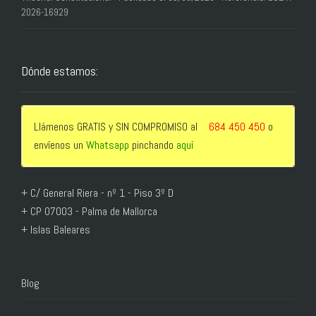
2026-16929
Dónde estamos:
Llámenos GRATIS y SIN COMPROMISO al
684 450 450
o
envíenos un
Whatsapp
pinchando
aquí
+ C/ General Riera - nº 1 - Piso 3º D
+ CP 07003 - Palma de Mallorca
+ Islas Baleares
Blog