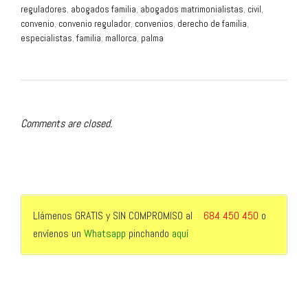
reguladores
,
abogados familia
,
abogados matrimonialistas
,
civil
,
convenio
,
convenio regulador
,
convenios
,
derecho de familia
,
especialistas
,
familia
,
mallorca
,
palma
Comments are closed.
Llámenos GRATIS y SIN COMPROMISO al
684 450 450
o
envíenos un
Whatsapp
pinchando
aquí