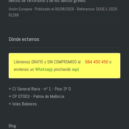
delitos de terrorismo y de los delitos graves.
Unión Europea - Publicado el 06/08/2026 - Referencia: DOUE-L-2026-
81268
Dónde estamos:
Llámenos GRATIS y SIN COMPROMISO al
684 450 450
o
envíenos un
Whatsapp
pinchando
aquí
+ C/ General Riera - nº 1 - Piso 3º D
+ CP 07003 - Palma de Mallorca
+ Islas Baleares
Blog