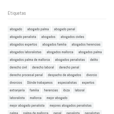
Etiquetas
abogado
abogado palma
abogado penal
abogado penalista
abogados
abogados civiles
abogados expertos
abogados familia
abogados herencias
abogados laboralistas
abogados mallorca
abogados palma
abogados palma de mallorca
abogados penalistas
delito
derecho civil
derecho laboral
derecho penal
derecho procesal penal
despacho de abogados
divorcio
divorcios
Dónde trabajamos
especialistas
expertos
extranjería
familia
herencias
ibiza
laboral
laboralista
mallorca
mejor abogado
mejor abogado penalista
mejores abogados penalistas
palma
palma de mallorca
penal
penalista
penalistas