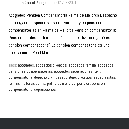
Posted by
Castell Abogados
on
01/04/2021
Abogados Pensión Compensatoria Palma de Mallorca Despacho
de abogados especialistas en divorcios y en pensiones
compensatorias en Palma de Mallorca Pensión compensatoria;
Pensión por desequilibrio económico en el divorcio ¿Qué es la
pensión compensatoria? La pensión compensatoria es una
prestación …
Read More
Tags:
abogados
,
abogados divorcios
,
abogados familia
,
abogados
pensiones compensatorias
,
abogados separaciones
,
civil
,
compensatoria
,
derecho civil
,
desequilibrio
,
divorcios
,
especialistas
,
familia
,
mallorca
,
palma
,
palma de mallorca
,
pensión
,
pensión
compensatoria
,
separaciones