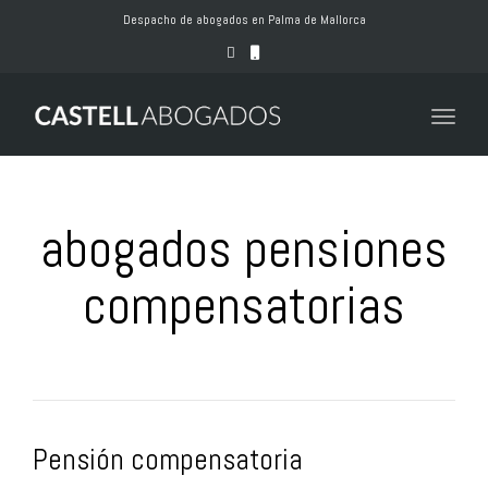
naviga
Despacho de abogados en Palma de Mallorca
Toggle
naviga
abogados pensiones
compensatorias
Pensión compensatoria