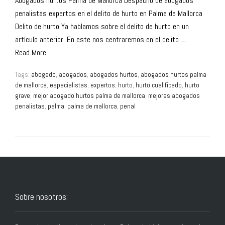
Abogados hurtos Palma de Mallorca Despacho de abogados
penalistas expertos en el delito de hurto en Palma de Mallorca
Delito de hurto Ya hablamos sobre el delito de hurto en un
artículo anterior. En este nos centraremos en el delito …
Read More
Tags:
abogado
,
abogados
,
abogados hurtos
,
abogados hurtos palma
de mallorca
,
especialistas
,
expertos
,
hurto
,
hurto cualificado
,
hurto
grave
,
mejor abogado hurtos palma de mallorca
,
mejores abogados
penalistas
,
palma
,
palma de mallorca
,
penal
Sobre nosotros: