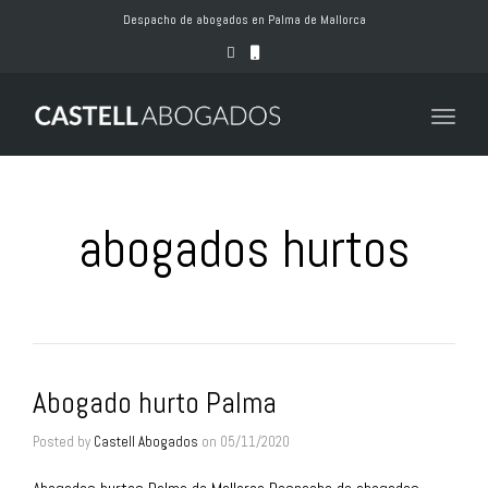
naviga
Despacho de abogados en Palma de Mallorca
Toggle
naviga
abogados hurtos
Abogado hurto Palma
Posted by
Castell Abogados
on
05/11/2020