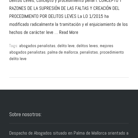
Delitos Leves; Concepto y procedimiento penal I. CONCEPTO Y
RAZONES DE LA SUPRESIÓN DE LAS FALTAS Y CREACIÓN DEL
PROCEDIMIENTO POR DELITOS LEVES La LO 1/2015 ha
modificado radicalmente la tramitación y el enjuiciamiento de los
hechos de carácter leve …
Read More
Tags:
abogados penalistas
,
delito leve
,
delitos leves
,
mejores
abogados penalistas
,
palma de mallorca
,
penalistas
,
procedimiento
delito leve
Sobre nosotros:
Despacho de Abogados situado en Palma de Mallorca orientado a