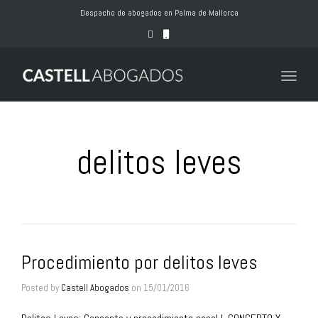
naviga
Despacho de abogados en Palma de Mallorca
Toggle
naviga
delitos leves
Procedimiento por delitos leves
Posted by
Castell Abogados
on
15/01/2016