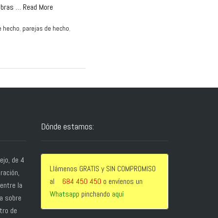
labras …
Read More
e hecho
,
parejas de hecho
,
Dónde estamos:
jo, de 4
Llámenos GRATIS y SIN COMPROMISO
bración,
al
684 450 450
o envíenos un
entre la
Whatsapp
pinchando
aquí
ga sobre
tro de