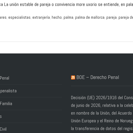
ca La unión estable de pareja o convivencia more uxorio se entiende, en pa
ares
,
especialistas
,
extranjería
,
hecho
,
palma
,
palma de mallorca
,
pareja
,
pareja d
BOE – Derecho Penal
Penal
penalista
Decisión (UE) 2026/1916 del Conse
Familia
de junio de 2026, relativa a la cele
en nombre de la Unión, del Acuerdo 
s
Unión Europea y el Reino de Norue
la transferencia de datos del regis
ivil