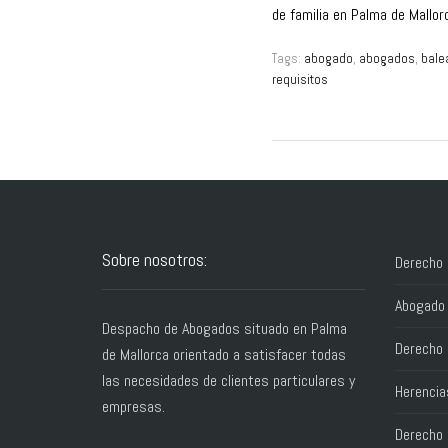
de familia en Palma de Mallor
Tags:
abogado
,
abogados
,
bale
requisitos
Sobre nosotros:
Derecho 
Abogado 
Despacho de Abogados situado en Palma
Derecho 
de Mallorca orientado a satisfacer todas
las necesidades de clientes particulares y
Herencia
empresas.
Derecho C