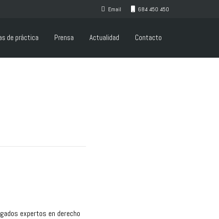
Email
684 450 450
as de práctica
Prensa
Actualidad
Contacto
bogados expertos en derecho