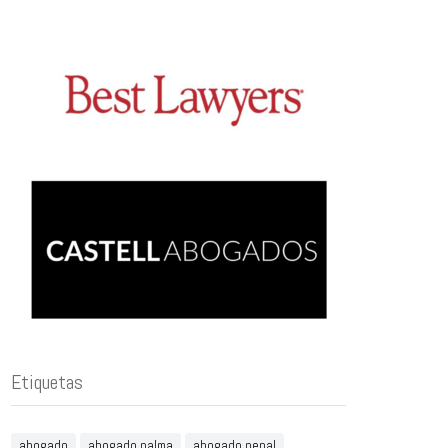
Etiquetas
abogado
abogado palma
abogado penal