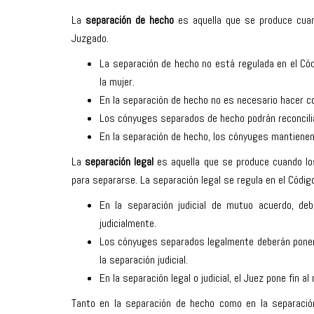
La
separación de hecho
es aquella que se produce cuand
Juzgado.
La separación de hecho no está regulada en el Códi
la mujer.
En la separación de hecho no es necesario hacer co
Los cónyuges separados de hecho podrán reconcili
En la separación de hecho, los cónyuges mantiene
La
separación legal
es aquella que se produce cuando lo
para separarse. La separación legal se regula en el Código 
En la separación judicial de mutuo acuerdo, de
judicialmente.
Los cónyuges separados legalmente deberán pone
la separación judicial.
En la separación legal o judicial, el Juez pone fin al
Tanto en la separación de hecho como en la separación