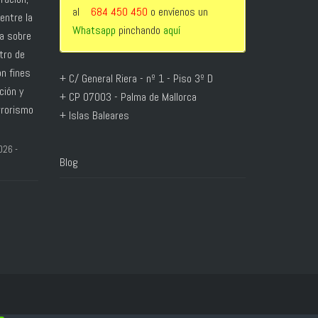
al
684 450 450
o envíenos un
entre la
Whatsapp
pinchando
aquí
ga sobre
tro de
n fines
+ C/ General Riera - nº 1 - Piso 3º D
ción y
+ CP 07003 - Palma de Mallorca
rrorismo
+ Islas Baleares
026 -
Blog