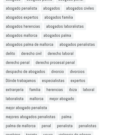
abogado penalista
abogados
abogados civiles
abogados expertos
abogados familia
abogados herencias
abogados laboralistas
abogados mallorca
abogados palma
abogados palma de mallorca
abogados penalistas
delito
derecho civil
derecho laboral
derecho penal
derecho procesal penal
despacho de abogados
divorcio
divorcios
Dónde trabajamos
especialistas
expertos
extranjería
familia
herencias
ibiza
laboral
laboralista
mallorca
mejor abogado
mejor abogado penalista
mejores abogados penalistas
palma
palma de mallorca
penal
penalista
penalistas
revolving
tarjeta
usura
violencia de género