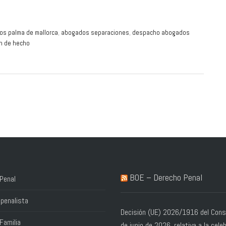
s palma de mallorca
,
abogados separaciones
,
despacho abogados
n de hecho
BOE – Derecho Penal
Penal
penalista
Decisión (UE) 2026/1916 del Conse
Familia
de junio de 2026, relativa a la cele