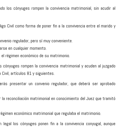
o los cónyuges rompen la convivencia matrimonial, sin acudir al
go Civil como forma de poner fin a la convivencia entre el marido y
nvenio regulador, pero sí muy conveniente.
arse en cualquier momento.
n el régimen económico de su matrimonio.
s cónyuges rompen la convivencia matrimonial y acuden al juzgado
Civil, artículos 81 y siguientes.
berás presentar un convenio regulador, que deberá ser aprobado
r la
reconciliación matrimonial
en conocimiento del Juez que tramitó
régimen económico matrimonial
que regulaba el matrimonio.
 legal los cónyuges ponen fin a la convivencia conyugal, aunque