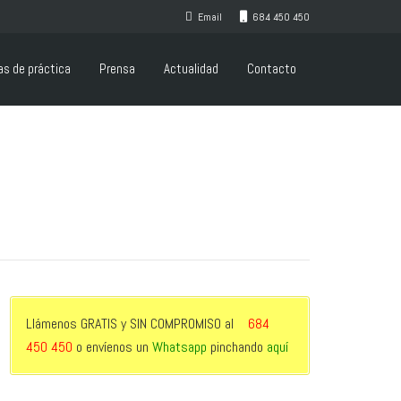
Email
684 450 450
as de práctica
Prensa
Actualidad
Contacto
Llámenos GRATIS y SIN COMPROMISO al
684
450 450
o envíenos un
Whatsapp
pinchando
aquí