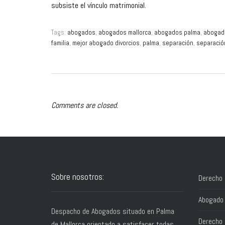
subsiste el vínculo matrimonial.
Tags:
abogados
,
abogados mallorca
,
abogados palma
,
abogado
familia
,
mejor abogado divorcios
,
palma
,
separación
,
separació
Comments are closed.
Sobre nosotros:
Derecho 
Abogado 
Despacho de Abogados situado en Palma
Derecho 
de Mallorca orientado a satisfacer todas