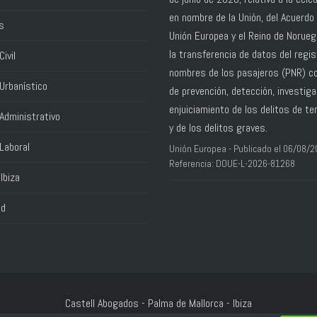
en nombre de la Unión, del Acuerdo 
s
Unión Europea y el Reino de Norue
la transferencia de datos del regis
ivil
nombres de los pasajeros (PNR) co
Urbanístico
de prevención, detección, investiga
enjuiciamiento de los delitos de te
Administrativo
y de los delitos graves.
Laboral
Unión Europea - Publicado el 06/08/2
Referencia: DOUE-L-2026-81268
Ibiza
ad
Castell Abogados
- Palma de Mallorca - Ibiza