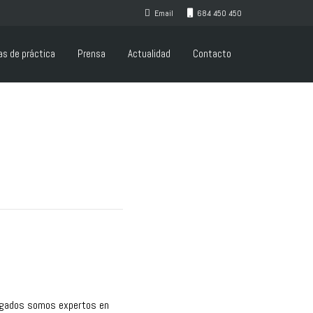
Email
684 450 450
as de práctica
Prensa
Actualidad
Contacto
bogados somos expertos en