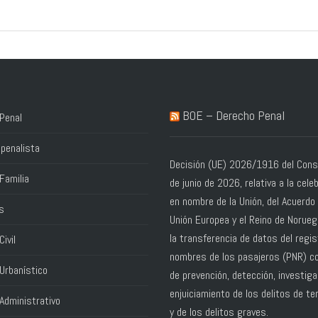
BOE – Derecho Penal
Penal
penalista
Decisión (UE) 2026/1916 del Conse
Familia
de junio de 2026, relativa a la cele
en nombre de la Unión, del Acuerdo 
s
Unión Europea y el Reino de Norue
la transferencia de datos del regis
ivil
nombres de los pasajeros (PNR) co
Urbanístico
de prevención, detección, investiga
enjuiciamiento de los delitos de te
Administrativo
y de los delitos graves.