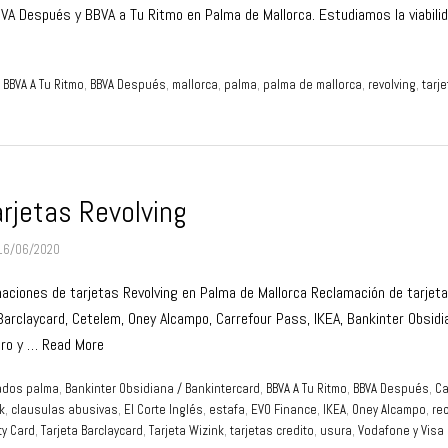
VA Después y BBVA a Tu Ritmo en Palma de Mallorca. Estudiamos la viabili
,
BBVA A Tu Ritmo
,
BBVA Después
,
mallorca
,
palma
,
palma de mallorca
,
revolving
,
tarje
rjetas Revolving
16/06/2020
ciones de tarjetas Revolving en Palma de Mallorca Reclamación de tarjet
, Barclaycard, Cetelem, Oney Alcampo, Carrefour Pass, IKEA, Bankinter Obsidi
Oro y …
Read More
dos palma
,
Bankinter Obsidiana / Bankintercard
,
BBVA A Tu Ritmo
,
BBVA Después
,
Ca
k
,
clausulas abusivas
,
El Corte Inglés
,
estafa
,
EVO Finance
,
IKEA
,
Oney Alcampo
,
re
ity Card
,
Tarjeta Barclaycard
,
Tarjeta Wizink
,
tarjetas credito
,
usura
,
Vodafone y Visa