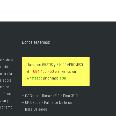
Dónde estamos:
jo, de 4
Llámenos GRATIS y SIN COMPROMISO
bración,
al
684 450 450
o envíenos un
entre la
Whatsapp
pinchando
aquí
ga sobre
tro de
n fines
+ C/ General Riera - nº 1 - Piso 3º D
ción y
+ CP 07003 - Palma de Mallorca
rrorismo
+ Islas Baleares