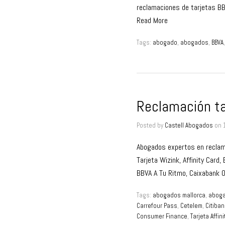
reclamaciones de tarjetas BB
Read More
Tags:
abogado
,
abogados
,
BBVA
Reclamación ta
Posted by
Castell Abogados
on
Abogados expertos en reclama
Tarjeta Wizink, Affinity Card
BBVA A Tu Ritmo, Caixabank 
Tags:
abogados mallorca
,
aboga
Carrefour Pass
,
Cetelem
,
Citiban
Consumer Finance
,
Tarjeta Affin