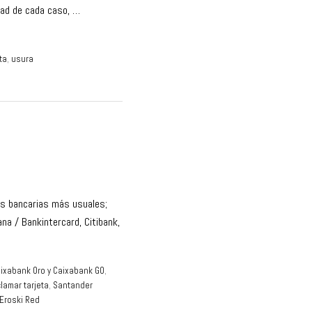
dad de cada caso, …
ta
,
usura
as bancarias más usuales;
ana / Bankintercard, Citibank,
ixabank Oro y Caixabank GO
,
clamar tarjeta
,
Santander
 Eroski Red