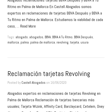
Abogados reclamaciones tarjetas BBVA Después y BBVA a Tu
Ritmo en Palma de Mallorca En Castell Abogados somos
expertos en reclamaciones de tarjetas BBVA Después y BBVA a
Tu Ritmo en Palma de Mallorca. Estudiamos la viabilidad de cada
caso, …
Read More
Tags:
abogado
,
abogados
,
BBVA
,
BBVA A Tu Ritmo
,
BBVA Después
,
mallorca
,
palma
,
palma de mallorca
,
revolving
,
tarjeta
,
usura
Reclamación tarjetas Revolving
Posted by
Castell Abogados
on
16/06/2020
Abogados expertos en reclamaciones de tarjetas Revolving en
Palma de Mallorca Reclamación de tarjetas bancarias más
usuales; Tarjeta Wizink, Affinity Card, Barclaycard, Cetelem, Oney