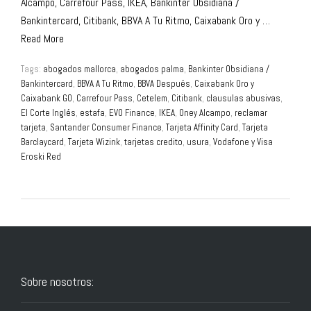
Alcampo, Carrefour Pass, IKEA, Bankinter Obsidiana /
Bankintercard, Citibank, BBVA A Tu Ritmo, Caixabank Oro y …
Read More
Tags:
abogados mallorca
,
abogados palma
,
Bankinter Obsidiana /
Bankintercard
,
BBVA A Tu Ritmo
,
BBVA Después
,
Caixabank Oro y
Caixabank GO
,
Carrefour Pass
,
Cetelem
,
Citibank
,
clausulas abusivas
,
El Corte Inglés
,
estafa
,
EVO Finance
,
IKEA
,
Oney Alcampo
,
reclamar
tarjeta
,
Santander Consumer Finance
,
Tarjeta Affinity Card
,
Tarjeta
Barclaycard
,
Tarjeta Wizink
,
tarjetas credito
,
usura
,
Vodafone y Visa
Eroski Red
Sobre nosotros: