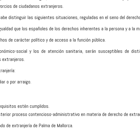
vorcios de ciudadanos extranjeros.
abe distinguir las siguientes situaciones, reguladas en el seno del derecho
ualdad que los españoles de los derechos inherentes a la persona y a la mo
os de carácter político y de acceso a la función pública.
nómico-social y los de atención sanitaria, serán susceptibles de disti
 extranjeros.
ranjería:
ar o por arraigo.
equisitos estén cumplidos.
terior proceso contencioso-administrativo en materia de derecho de extran
do de extranjería de Palma de Mallorca
.