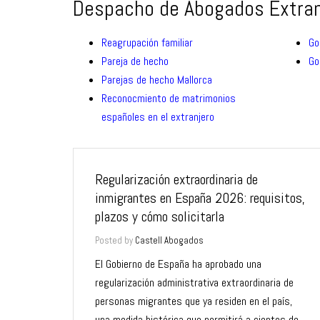
Despacho de Abogados Extranj
Reagrupación familiar
Go
Pareja de hecho
Go
Parejas de hecho Mallorca
Reconocmiento de matrimonios
españoles en el extranjero
Regularización extraordinaria de
inmigrantes en España 2026: requisitos,
plazos y cómo solicitarla
Posted by
Castell Abogados
El Gobierno de España ha aprobado una
regularización administrativa extraordinaria de
personas migrantes que ya residen en el país,
una medida histórica que permitirá a cientos de