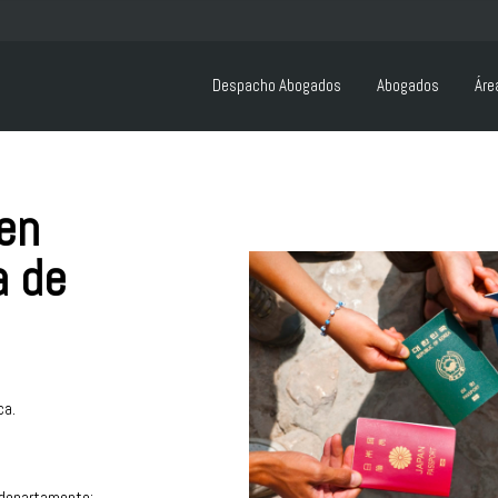
Despacho Abogados
Abogados
Áre
en
a de
ca.
 departamento: