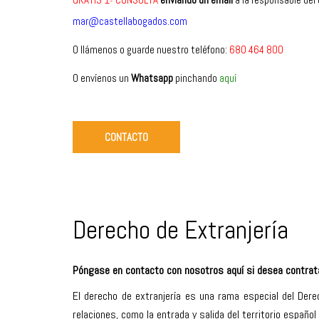
mar@castellabogados.com
O
llámenos o guarde nuestro teléfono
:
680 464 800
O envíenos un
Whatsapp
pinchando
aquí
CONTACTO
Derecho de Extranjería
Póngase en contacto con nosotros
aquí
si desea contrata
El
derecho de extranjería
es una rama especial del Derec
relaciones, como la entrada y salida del territorio españo