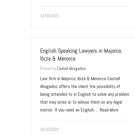
14/06/2021
English Speaking Lawyers in Majorca,
Ibiza & Menorca
Posted by
Castell Abogados
Law firm in Majorca, Ibiza & Menorca Castell
Abogados offers the client the possibility of
being attended to in English to solve any problem
that may arise or to advise them on any legal
matter. If you need an English …
Read More
30/03/2021