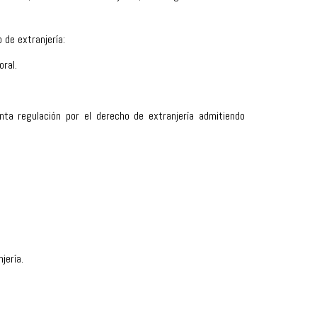
 de extranjería:
ral.
nta regulación por el derecho de extranjería admitiendo
jería.