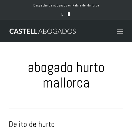
naviga
Despacho de abogados en Palma de Mallorca
Toggle
naviga
abogado hurto
mallorca
Delito de hurto