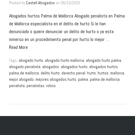
Posted by
Castell Abogados
on
06/10/2020
Abogados hurtos Palma de Mallorca Abogado penalista en Palma
de Mallorca especialista en el delito de hurto Si le han
denunciado o quiere denunciar un delito de hurto o ya esta
inmerso en un procedimiento penal por hurto lo mejor …
Read More
Tags:
abogado hurto
,
abogado hurto mallorca
,
abogado hurto palma
,
abogado penalista
,
abogados
,
abogados hurto
,
abogados hurtos
palma de mallorca
,
delito hurto
,
derecho penal
,
hurto
,
hurtos
,
mallorca
,
mejor abogado
,
mejores abogados hurto
,
palma
,
palma de mallorca
,
penalista
,
penalistas
,
robos