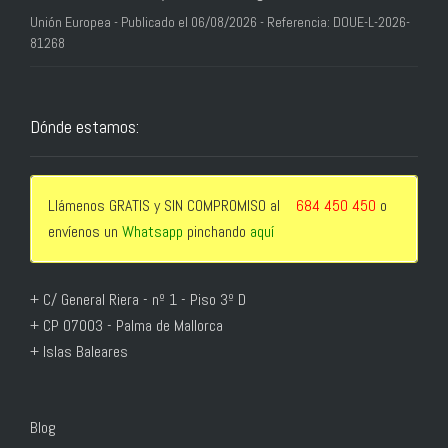
Unión Europea - Publicado el 06/08/2026 - Referencia: DOUE-L-2026-
81268
Dónde estamos:
Llámenos GRATIS y SIN COMPROMISO al
684 450 450
o
envíenos un
Whatsapp
pinchando
aquí
+ C/ General Riera - nº 1 - Piso 3º D
+ CP 07003 - Palma de Mallorca
+ Islas Baleares
Blog