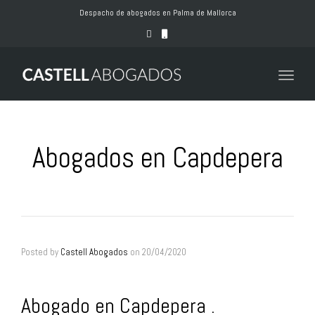
naviga
Despacho de abogados en Palma de Mallorca
Toggle
naviga
Abogados en Capdepera
Posted by
Castell Abogados
on
20/04/2020
Abogado en Capdepera .