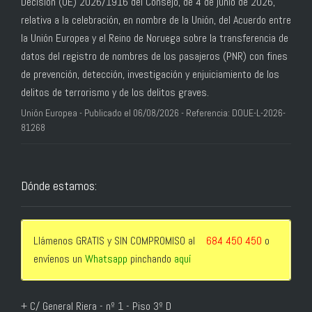
Decisión (UE) 2026/1916 del Consejo, de 4 de junio de 2026,
relativa a la celebración, en nombre de la Unión, del Acuerdo entre
la Unión Europea y el Reino de Noruega sobre la transferencia de
datos del registro de nombres de los pasajeros (PNR) con fines
de prevención, detección, investigación y enjuiciamiento de los
delitos de terrorismo y de los delitos graves.
Unión Europea - Publicado el 06/08/2026 - Referencia: DOUE-L-2026-
81268
Dónde estamos:
Llámenos GRATIS y SIN COMPROMISO al
684 450 450
o
envíenos un
Whatsapp
pinchando
aquí
+ C/ General Riera - nº 1 - Piso 3º D