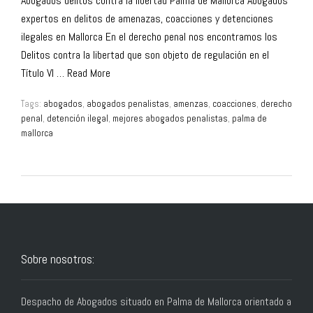
Abogados delitos contra la libertad Palma de Mallorca Abogados
expertos en delitos de amenazas, coacciones y detenciones
ilegales en Mallorca En el derecho penal nos encontramos los
Delitos contra la libertad que son objeto de regulación en el
Título VI …
Read More
Tags:
abogados
,
abogados penalistas
,
amenzas
,
coacciones
,
derecho
penal
,
detención ilegal
,
mejores abogados penalistas
,
palma de
mallorca
Sobre nosotros:
Despacho de Abogados situado en Palma de Mallorca orientado a