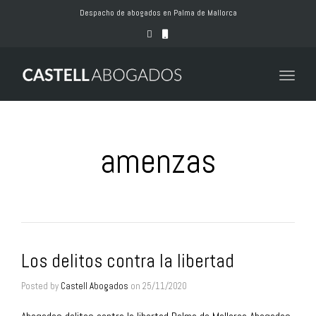
naviga
Despacho de abogados en Palma de Mallorca
Toggle
naviga
amenzas
Los delitos contra la libertad
Posted by
Castell Abogados
on
25/11/2020